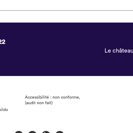
22
Le château 
Accessibilité : non conforme,
(audit non fait)
uildo